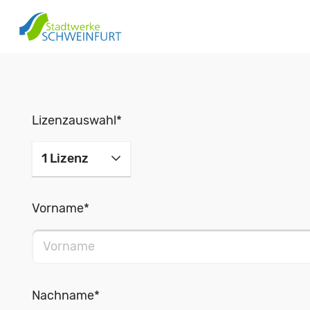
Anfrage - G D
Lizenzauswahl
*
Vorname
*
Nachname
*