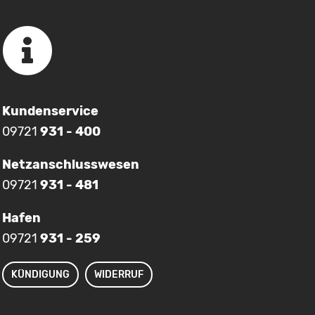
Kundenservice
09721
931 - 400
Netzanschlusswesen
09721
931 - 481
Hafen
09721
931 - 259
KÜNDIGUNG
WIDERRUF