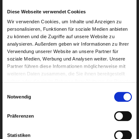
Diese Webseite verwendet Cookies
Wir verwenden Cookies, um Inhalte und Anzeigen zu
Störung
personalisieren, Funktionen für soziale Medien anbieten
0 - 24 UHR
zu können und die Zugriffe auf unsere Website zu
analysieren. Außerdem geben wir Informationen zu Ihrer
Erdgas
Verwendung unserer Website an unsere Partner für
09721
931
-
200
soziale Medien, Werbung und Analysen weiter. Unsere
Partner führen diese Informationen möglicherweise mit
Strom, Wasser, Wärme, Internet
weiteren Daten zusammen, die Sie ihnen bereitgestellt
haben oder die sie im Rahmen Ihrer Nutzung der Dienste
09721
931
-
361
gesammelt haben.
Einwilligungsauswahl
Notwendig
Präferenzen
Kundenservice
Statistiken