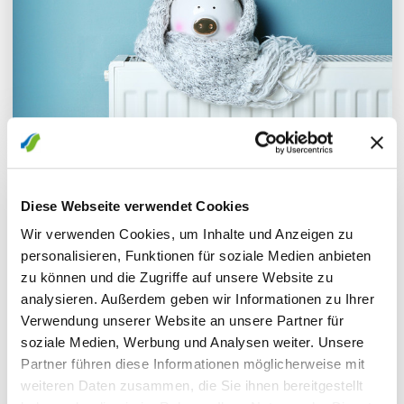
FERNWÄRME
Diese Webseite verwendet Cookies
Ihre Fördermöglichkeiten
Wir verwenden Cookies, um Inhalte und Anzeigen zu
personalisieren, Funktionen für soziale Medien anbieten
Es bestehen zahlreiche Möglichkeiten zur
zu können und die Zugriffe auf unsere Website zu
analysieren. Außerdem geben wir Informationen zu Ihrer
Unterstützung Ihres Heizungstausches.
Verwendung unserer Website an unsere Partner für
soziale Medien, Werbung und Analysen weiter. Unsere
MEHR ERFAHREN
Partner führen diese Informationen möglicherweise mit
weiteren Daten zusammen, die Sie ihnen bereitgestellt