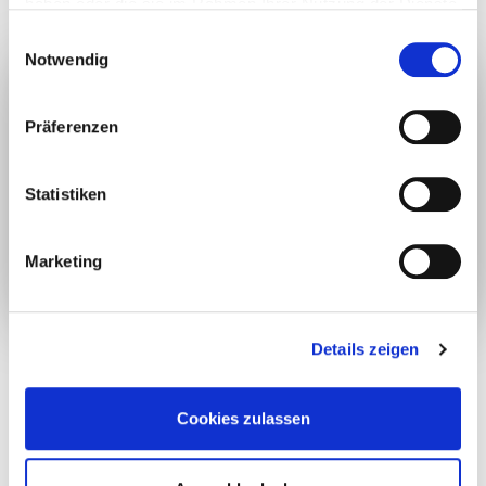
haben oder die sie im Rahmen Ihrer Nutzung der Dienste
gesammelt haben.
Einwilligungsauswahl
Notwendig
Präferenzen
Statistiken
Marketing
FERNWÄRME
Details zeigen
Informationen für
Cookies zulassen
Gebäude- und