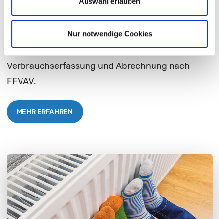
Wohnungseigentümer
Auswahl erlauben
Nur notwendige Cookies
Finden Sie hier Informationen zum
Primärenergiefaktor sowie zur
Verbrauchserfassung und Abrechnung nach
FFVAV.
MEHR ERFAHREN