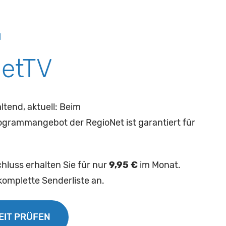
N
etTV
ltend, aktuell: Beim
grammangebot der RegioNet ist garantiert für
luss erhalten Sie für nur
9,95 €
im Monat.
komplette Senderliste an.
EIT PRÜFEN