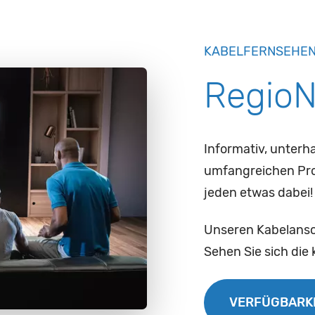
KABELFERNSEHE
RegioN
Informativ, unterha
umfangreichen Pro
jeden etwas dabei!
Unseren Kabelansch
Sehen Sie sich die 
VERFÜGBARK