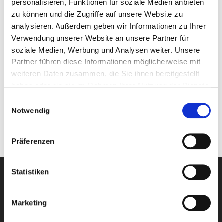
personalisieren, Funktionen für soziale Medien anbieten
Ihre Ansprechpartner
zu können und die Zugriffe auf unsere Website zu
analysieren. Außerdem geben wir Informationen zu Ihrer
Verwendung unserer Website an unsere Partner für
soziale Medien, Werbung und Analysen weiter. Unsere
Matthias
Volk
Partner führen diese Informationen möglicherweise mit
weiteren Daten zusammen, die Sie ihnen bereitgestellt
Teamleiter Kundenservice
haben oder die sie im Rahmen Ihrer Nutzung der Dienste
+49 931 400
gesammelt haben.
Einwilligungsauswahl
Notwendig
kundenservice@stadtwerke-sw.de
Präferenzen
Statistiken
Marketing