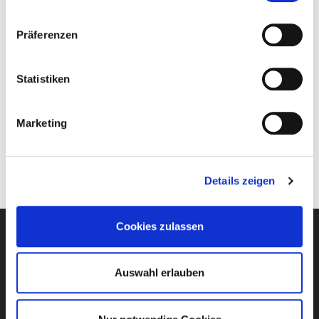
Präferenzen
Benjamin
Seufert
Statistiken
Sales Manager Telekommunikation
09721 931-600
Marketing
Glasfaser@regionet-sw.de
Details zeigen
Cookies zulassen
Auswahl erlauben