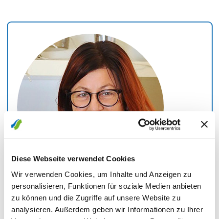
vierhändige Teil- oder Ganzköpermassage)
40 Minuten.
Schröpfmassage
Reservieren Sie rechtzeitig Ihren Termin!
Freitags: „Über den Wolken“
Gesichtsreinigung und kleine Gesichtsmassage
mit Bio-Aloe-Maske. Während der Maske können
Sie wählen zwischen klassischer Arm-Hand-
oder Fußmassage.
Verwöhnzeit:
45 Minuten
Diese Webseite verwendet Cookies
Verwöhnpreis:
42 €
Wir verwenden Cookies, um Inhalte und Anzeigen zu
personalisieren, Funktionen für soziale Medien anbieten
Andrea
Kregler
zu können und die Zugriffe auf unsere Website zu
analysieren. Außerdem geben wir Informationen zu Ihrer
Ganzheitliche Gesundheitspraxis
(Inh. Kurt