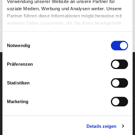
Verwendung unserer Website an unsere Partner für
Kregler)
soziale Medien, Werbung und Analysen weiter. Unsere
09721 931-661
Partner führen diese Informationen möglicherweise mit
weiteren Daten zusammen, die Sie ihnen bereitgestellt
akregler@web.de
haben oder die sie im Rahmen Ihrer Nutzung der Dienste
gesammelt haben.
Einwilligungsauswahl
Notwendig
Präferenzen
Statistiken
Marketing
Newsletter
Details zeigen