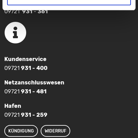
Strom, Wasser, Wärme, Internet
09721
931
-
361
Kundenservice
09721
931 - 400
Netzanschlusswesen
09721
931 - 481
Hafen
09721
931 - 259
KÜNDIGUNG
WIDERRUF