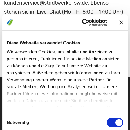
kundenservice@stadtwerke-sw.de. Ebenso
stehen sie im Live-Chat (Mo – Fr 8:00 – 17:00 Uhr)
und mittels Video-Konferenz (Mo – Fr 8:00 - 17:00
Uhr) über die Internetseite www.stadtwerke-
sw.de/service zur Verfügung. Der Chatbot SWenja
Diese Webseite verwendet Cookies
beantwortet auf der Internetseite Fragen rund um
Wir verwenden Cookies, um Inhalte und Anzeigen zu
die Uhr.
personalisieren, Funktionen für soziale Medien anbieten
zu können und die Zugriffe auf unsere Website zu
analysieren. Außerdem geben wir Informationen zu Ihrer
Verwendung unserer Website an unsere Partner für
soziale Medien, Werbung und Analysen weiter. Unsere
Partner führen diese Informationen möglicherweise mit
weiteren Daten zusammen, die Sie ihnen bereitgestellt
haben oder die sie im Rahmen Ihrer Nutzung der Dienste
gesammelt haben.
Einwilligungsauswahl
Notwendig
Newsletter