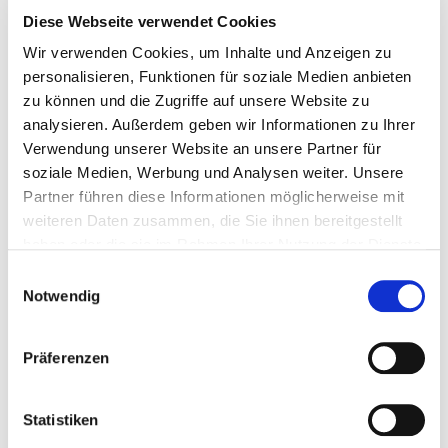
Freizeitbad beantworten die Mitarbeiterinnen und
Diese Webseite verwendet Cookies
Mitarbeiter der Stadtwerke Schweinfurt gerne
Wir verwenden Cookies, um Inhalte und Anzeigen zu
personalisieren, Funktionen für soziale Medien anbieten
persönlich im
Kundencenter am Roßmarkt
(Mo
zu können und die Zugriffe auf unsere Website zu
– Do 9:00 - 16:30 Uhr, Fr 9:00 – 15:00 Uhr) sowie in
analysieren. Außerdem geben wir Informationen zu Ihrer
der Kunden-Hotline
unter 09721 931 - 400
(Mo –
Verwendung unserer Website an unsere Partner für
soziale Medien, Werbung und Analysen weiter. Unsere
Fr 8:00 - 17:00 Uhr) und sind erreichbar via E-Mail
Partner führen diese Informationen möglicherweise mit
an
kundenservice@stadtwerke-sw.de
. Ebenso
weiteren Daten zusammen, die Sie ihnen bereitgestellt
stehen sie im Live-Chat (Mo – Fr 8:00 – 17:00 Uhr)
haben oder die sie im Rahmen Ihrer Nutzung der Dienste
und mittels Video-Konferenz (Mo – Fr 8:00 - 17:00
gesammelt haben.
Einwilligungsauswahl
Notwendig
Uhr) über die Internetseite
www.stadtwerke-
sw.de/service
zur Verfügung. Der
Chatbot
Präferenzen
SWenja
beantwortet auf der Internetseite Fragen
rund um die Uhr.
Statistiken