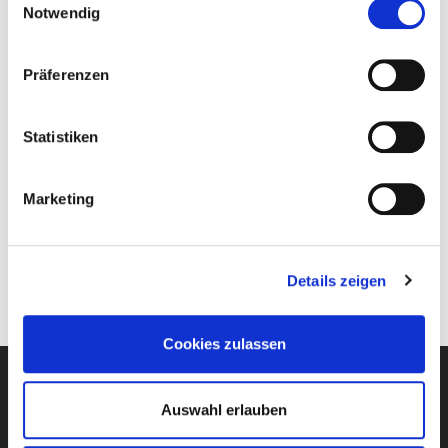
Notwendig
Hotline
unter 09721 931 - 400
(Mo – Fr 8:00 -
17:00 Uhr) und sind erreichbar via E-Mail an
Präferenzen
kundenservice@stadtwerke-sw.de
. Ebenso
stehen sie im Live-Chat (Mo – Fr 8:00 – 17:00 Uhr)
Statistiken
und mittels Video-Konferenz (Mo – Fr 8:00 - 17:00
Uhr) über die Internetseite
www.stadtwerke-
Marketing
sw.de/service
zur Verfügung. Der
Chatbot
SWenja
beantwortet auf der Internetseite Fragen
rund um die Uhr.
Details zeigen
Cookies zulassen
Auswahl erlauben