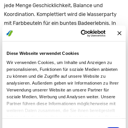
jede Menge Geschicklichkeit, Balance und
Koordination. Komplettiert wird die Wasserparty
mit Farbbeuteln für ein buntes Badeerlebnis. In
der Sauna bieten Themenaufgüsse ab 11 Uhr
sowie Spezial-Aufgüsse ab 18 Uhr eine besondere
Saunaerfahrung. All das zum regulären
Diese Webseite verwendet Cookies
Eintrittspreis.
Wir verwenden Cookies, um Inhalte und Anzeigen zu
personalisieren, Funktionen für soziale Medien anbieten
Fragen rund um das SILVANA beantworten die
zu können und die Zugriffe auf unsere Website zu
Mitarbeiterinnen und Mitarbeiter der Stadtwerke
analysieren. Außerdem geben wir Informationen zu Ihrer
Verwendung unserer Website an unsere Partner für
Schweinfurt gerne persönlich im
Kundencenter
soziale Medien, Werbung und Analysen weiter. Unsere
am Roßmarkt
(Mo – Do 9:00 - 16:30 Uhr, Fr 9:00 –
Partner führen diese Informationen möglicherweise mit
15:00 Uhr), im
Kundencenter in der
weiteren Daten zusammen, die Sie ihnen bereitgestellt
haben oder die sie im Rahmen Ihrer Nutzung der Dienste
Bodelschwinghstraße 1
(Mo – Do 8:00 - 16:00
gesammelt haben.
Einwilligungsauswahl
Uhr, Fr 8:00 – 12:00 Uhr) sowie in der Kunden-