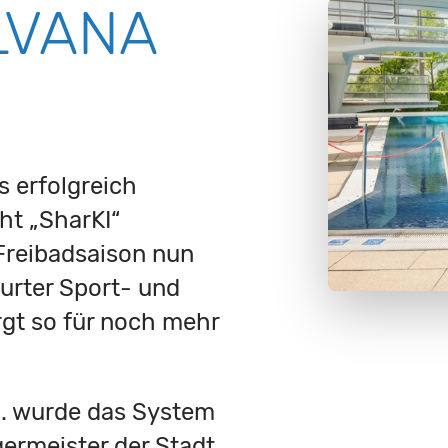
ILVANA
s erfolgreich
ht „SharKI“
 Freibadsaison nun
urter Sport- und
rgt so für noch mehr
05. wurde das System
rmeister der Stadt