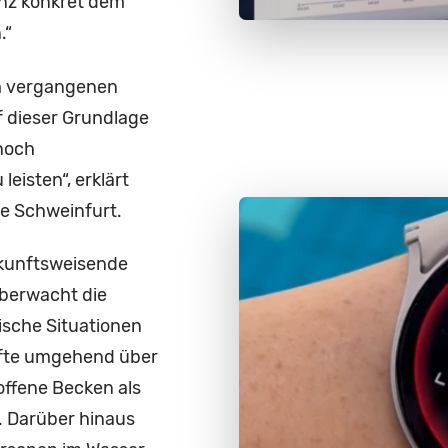
nz konkret dem
.“
 im vergangenen
 dieser Grundlage
 noch
eisten“, erklärt
e Schweinfurt.
ukunftsweisende
überwacht die
tische Situationen
räfte umgehend über
offene Becken als
t. Darüber hinaus