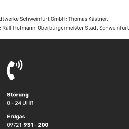
t Stadtwerke Schweinfurt GmbH; Thomas Kästner,
 Ralf Hofmann, Oberbürgermeister Stadt Schweinfurt
Störung
0 - 24 UHR
Erdgas
09721
931
-
200