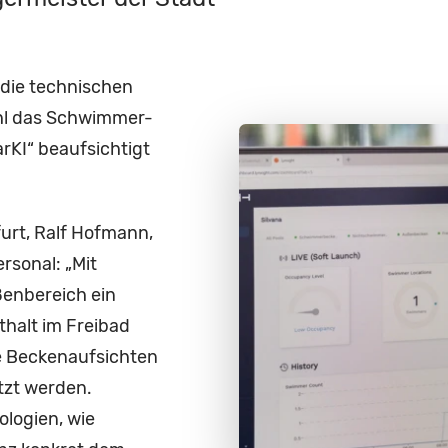
die technischen
hl das Schwimmer-
KI“ beaufsichtigt
urt, Ralf Hofmann,
rsonal: „Mit
ßenbereich ein
halt im Freibad
e Beckenaufsichten
tzt werden.
ologien, wie