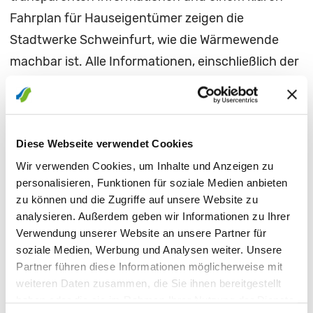
Fahrplan für Hauseigentümer zeigen die
Stadtwerke Schweinfurt, wie die Wärmewende
machbar ist. Alle Informationen, einschließlich der
Präsentation der Veranstaltung, sind auf der
Webseite unter
www.stadtwerke-sw.de/events
abrufbar.
Diese Webseite verwendet Cookies
Fragen rund um das Thema Fernwärme
Wir verwenden Cookies, um Inhalte und Anzeigen zu
personalisieren, Funktionen für soziale Medien anbieten
beantworten die Mitarbeiterinnen und Mitarbeiter
zu können und die Zugriffe auf unsere Website zu
der Stadtwerke Schweinfurt gerne persönlich im
analysieren. Außerdem geben wir Informationen zu Ihrer
Kundencenter am Roßmarkt
(Mo – Do 9:00 -
Verwendung unserer Website an unsere Partner für
16:30 Uhr, Fr 9:00 – 15:00 Uhr), im
Kundencenter
soziale Medien, Werbung und Analysen weiter. Unsere
Partner führen diese Informationen möglicherweise mit
in der Bodelschwinghstraße 1
(Mo – Do 8:00 -
weiteren Daten zusammen, die Sie ihnen bereitgestellt
16:00 Uhr, Fr 8:00 – 12:00 Uhr) sowie in der
haben oder die sie im Rahmen Ihrer Nutzung der Dienste