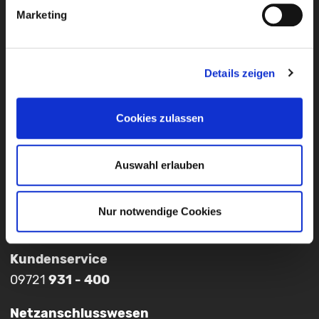
Marketing
Störung
0 - 24 UHR
Erdgas
Details zeigen
09721
931
-
200
Cookies zulassen
Strom, Wasser, Wärme, Internet
09721
931
-
361
Auswahl erlauben
Nur notwendige Cookies
Kundenservice
09721
931 - 400
Netzanschlusswesen