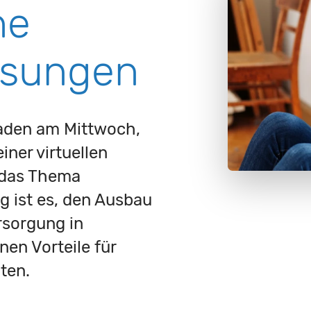
he
sungen
aden am Mittwoch,
iner virtuellen
 das Thema
g ist es, den Ausbau
rsorgung in
en Vorteile für
ten.