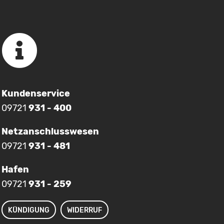
Kundenservice
09721
931 - 400
Netzanschlusswesen
09721
931 - 481
Hafen
09721
931 - 259
KÜNDIGUNG
WIDERRUF